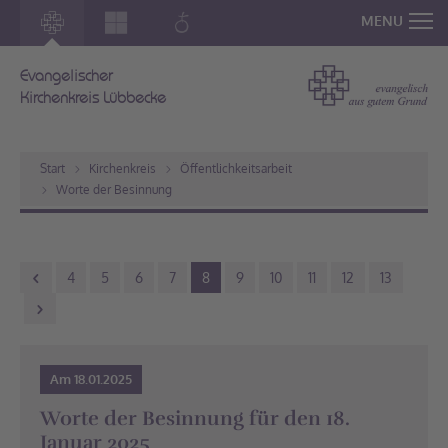
MENU
Evangelischer
Kirchenkreis Lübbecke
Start
Kirchenkreis
Öffentlichkeitsarbeit
Worte der Besinnung
4
5
6
7
8
9
10
11
12
13
Am 18.01.2025
Worte der Besinnung für den 18.
Januar 2025