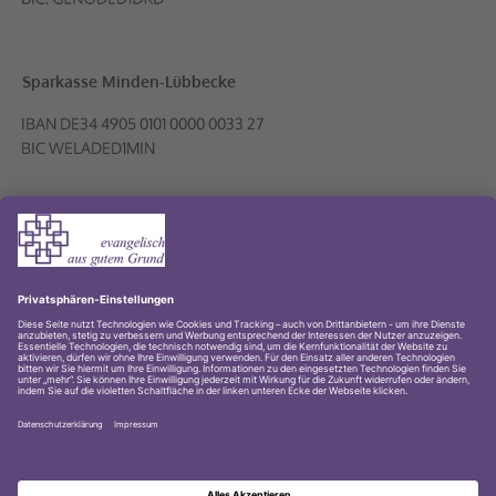
Sparkasse Minden-Lübbecke
Volksbank PLUS eG
© 2001-2026 Evangelischer Kirchenkreis Lübbecke
Impressum
Datenschutz