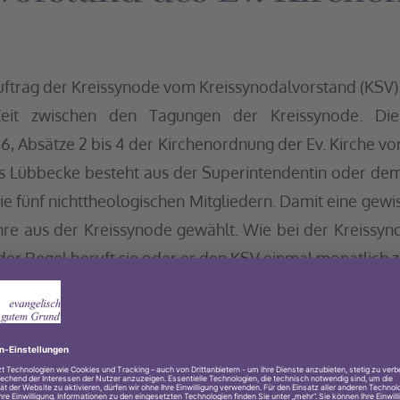
uftrag der Kreissynode vom Kreissynodalvorstand (KSV) g
Zeit zwischen den Tagungen der Kreissynode. Die 
06, Absätze 2 bis 4 der Kirchenordnung der Ev. Kirche 
es Lübbecke besteht aus der Superintendentin oder dem
fünf nichttheologischen Mitgliedern. Damit eine gewiss
Jahre aus der Kreissynode gewählt. Wie bei der Kreissyn
der Regel beruft sie oder er den KSV einmal monatlich zu
ynodalvorstandes des Ev. Kirchenkreises Lübbecke si
Person