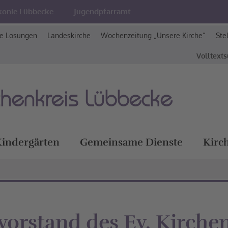
konie Lübbecke
Jugendpfarramt
e Losungen
Landeskirche
Wochenzeitung „Unsere Kirche“
Ste
Volltext
chenkreis Lübbecke
indergärten
Gemeinsame Dienste
Kirc
vorstand des Ev. Kirche