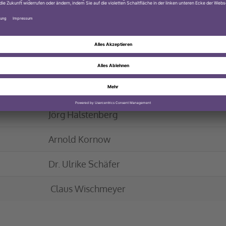
Pfarrer Dr. Uwe Gryczan
Pfarrerin Barbara Fischer
Pfarrer Dr. Roland Mettenbrink
Heinfred Bolle
Jörg Halstenberg
Arnold Kornow
Dr. Ulrike Schäfer
Claus Wischmeyer