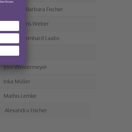
Pfarrerin Barbara Fischer
Pfarrer Jens Weber
Pfarrer Bernhard Laabs
Jörn Westermeyer
Inka Müller
Mathis Lemke
Alexandra Fischer