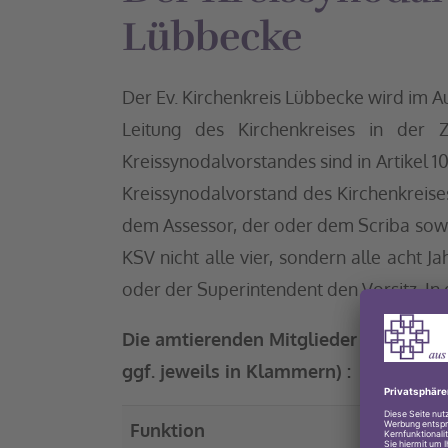
Lübbecke
Der Ev. Kirchenkreis Lübbecke wird im A
Leitung des Kirchenkreises in der 
Kreissynodalvorstandes sind in Artikel 1
Kreissynodalvorstand des Kirchenkreis
dem Assessor, der oder dem Scriba sowie 
KSV nicht alle vier, sondern alle acht 
oder der Superintendent den Vorsitz. In 
Die amtierenden Mitglieder des Kreiss
ggf. jeweils in Klammern) :
Funktion