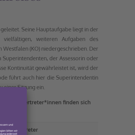
eleitet. Seine Hauptaufgabe liegt in der
vielfältigen, weiteren Aufgaben des
von Westfalen (KO) niedergeschrieben. Der
 Superintendenten, der Assessorin oder
e Kontinuität gewährleistet ist, wird der
ode führt auch hier die Superintendentin
 einer Sitzung ein.
nd (die Vertreter*innen finden sich
Stellvertreter