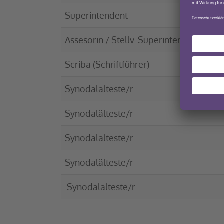
Superintendent
Assesorin / Stellv. Superintendentin
Scriba (Schriftführer)
Synodalälteste/r
Synodalälteste/r
Synodalälteste/r
Synodalälteste/r
Synodalälteste/r