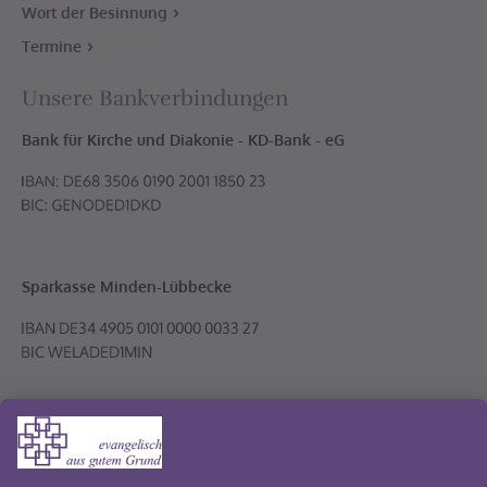
Wort der Besinnung
Termine
Unsere Bankverbindungen
Bank für Kirche und Diakonie - KD-Bank - eG
Sparkasse Minden-Lübbecke
Volksbank PLUS eG