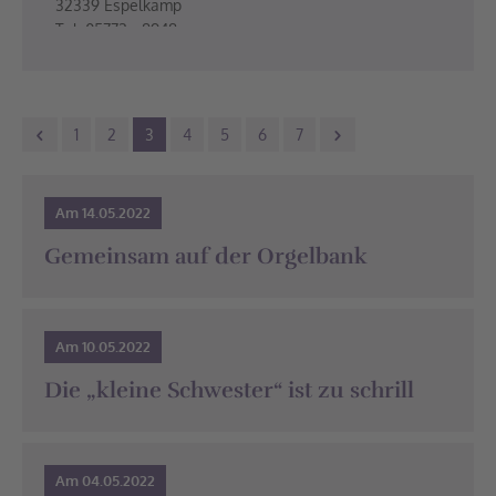
32339 Espelkamp
Tel: 05772 - 8948
Ev. Kindergarten "Hand in Hand"
Brandenburger Ring 16a
32339 Espelkamp
1
2
3
4
5
6
7
Tel: 05772 - 4211
Evang. Martins-Kirchengemeinde Espelkamp
Am 14.05.2022
Isenstedter Str. 100
32339 Espelkamp
Gemeinsam auf der Orgelbank
Tel: 05772/4415
Thomaskirche
Am 10.05.2022
Die „kleine Schwester“ ist zu schrill
Am 04.05.2022