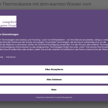
h die Thermoskanne mit dem warmen Wasser vom
 an und rief für alle deutlich hörbar: „Aber doch
len des Taufbeckens dann davon überzeugen,
klich mit Wasser taufe.
el Fröhlichkeit bei allen auslöste. Gott sei Dank
eschwertheit miteinander teilen. Gerade die
 Wie dankbar dürfen wir für sie sein! An sie
alm 103: „Lobe den Herrn, meine Seele, und
at!“ Denn durch das Lachen und Aufatmen finden
ne neue Woche mit vielen heiteren Momenten