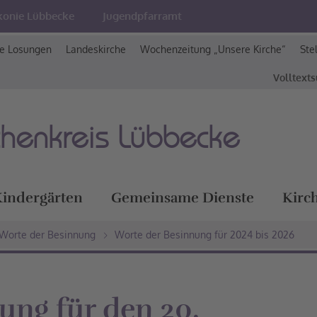
konie Lübbecke
Jugendpfarramt
e Losungen
Landeskirche
Wochenzeitung „Unsere Kirche“
Ste
Volltext
chenkreis Lübbecke
indergärten
Gemeinsame Dienste
Kirc
Worte der Besinnung
Worte der Besinnung für 2024 bis 2026
ung für den 20.