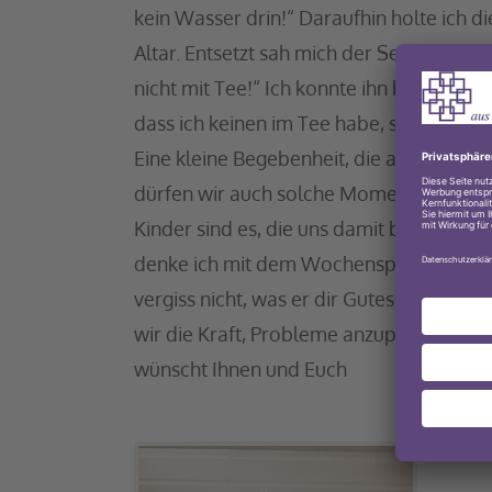
kein Wasser drin!“ Daraufhin holte ic
Altar. Entsetzt sah mich der Sechsjährige
nicht mit Tee!“ Ich konnte ihn beim Fül
dass ich keinen im Tee habe, sondern wir
Eine kleine Begebenheit, die aber ganz vi
dürfen wir auch solche Momente der Unb
Kinder sind es, die uns damit beschenken.
denke ich mit dem Wochenspruch aus Ps
vergiss nicht, was er dir Gutes getan h
wir die Kraft, Probleme anzupacken. Ei
wünscht Ihnen und Euch