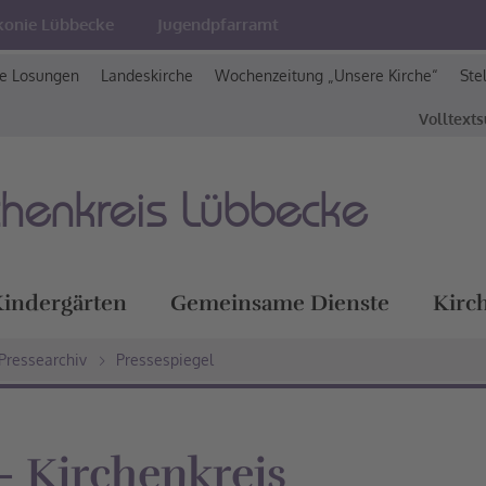
konie Lübbecke
Jugendpfarramt
e Losungen
Landeskirche
Wochenzeitung „Unsere Kirche“
Ste
Volltext
chenkreis Lübbecke
indergärten
Gemeinsame Dienste
Kirc
Pressearchiv
Pressespiegel
- Kirchenkreis