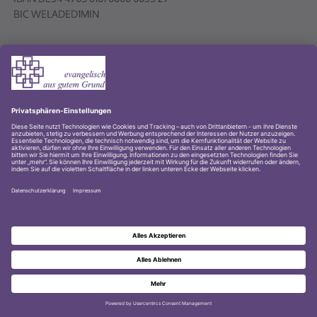
Volksbank PLUS eG
© 2001-2026 Evangelischer Kirchenkreis Lübbecke
Impressum
Datenschutz
Datenschutz Youtube-Kanal
Zur Startseite