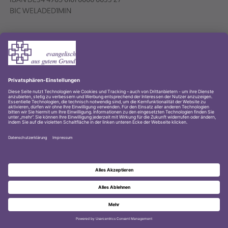
Volksbank PLUS eG
© 2001-2026 Evangelischer Kirchenkreis Lübbecke
Impressum
Datenschutz
Datenschutz Youtube-Kanal
Zur Startseite