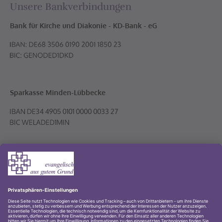
Unsere Bankverbindungen
Bank für Kirche und Diakonie - KD-Bank - eG
Sparkasse Minden-Lübbecke
Volksbank PLUS eG