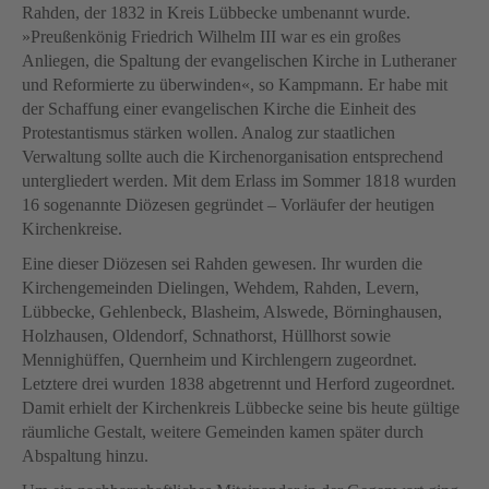
Rahden, der 1832 in Kreis Lübbecke umbenannt wurde.
»Preußenkönig Friedrich Wilhelm III war es ein großes
Anliegen, die Spaltung der evangelischen Kirche in Lutheraner
und Reformierte zu überwinden«, so Kampmann. Er habe mit
der Schaffung einer evangelischen Kirche die Einheit des
Protestantismus stärken wollen. Analog zur staatlichen
Verwaltung sollte auch die Kirchenorganisation entsprechend
untergliedert werden. Mit dem Erlass im Sommer 1818 wurden
16 sogenannte Diözesen gegründet – Vorläufer der heutigen
Kirchenkreise.
Eine dieser Diözesen sei Rahden gewesen. Ihr wurden die
Kirchengemeinden Dielingen, Wehdem, Rahden, Levern,
Lübbecke, Gehlenbeck, Blasheim, Alswede, Börninghausen,
Holzhausen, Oldendorf, Schnathorst, Hüllhorst sowie
Mennighüffen, Quernheim und Kirchlengern zugeordnet.
Letztere drei wurden 1838 abgetrennt und Herford zugeordnet.
Damit erhielt der Kirchenkreis Lübbecke seine bis heute gültige
räumliche Gestalt, weitere Gemeinden kamen später durch
Abspaltung hinzu.