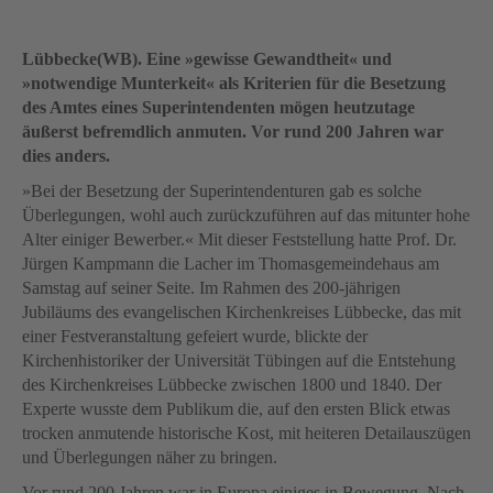
Lübbecke(WB). Eine »gewisse Gewandtheit« und
»notwendige Munterkeit« als Kriterien für die Besetzung
des Amtes eines Superintendenten mögen heutzutage
äußerst befremdlich anmuten. Vor rund 200 Jahren war
dies anders.
»Bei der Besetzung der Superintendenturen gab es solche
Überlegungen, wohl auch zurückzuführen auf das mitunter hohe
Alter einiger Bewerber.« Mit dieser Feststellung hatte Prof. Dr.
Jürgen Kampmann die Lacher im Thomasgemeindehaus am
Samstag auf seiner Seite. Im Rahmen des 200-jährigen
Jubiläums des evangelischen Kirchenkreises Lübbecke, das mit
einer Festveranstaltung gefeiert wurde, blickte der
Kirchenhistoriker der Universität Tübingen auf die Entstehung
des Kirchenkreises Lübbecke zwischen 1800 und 1840. Der
Experte wusste dem Publikum die, auf den ersten Blick etwas
trocken anmutende historische Kost, mit heiteren Detailauszügen
und Überlegungen näher zu bringen.
Vor rund 200 Jahren war in Europa einiges in Bewegung. Nach