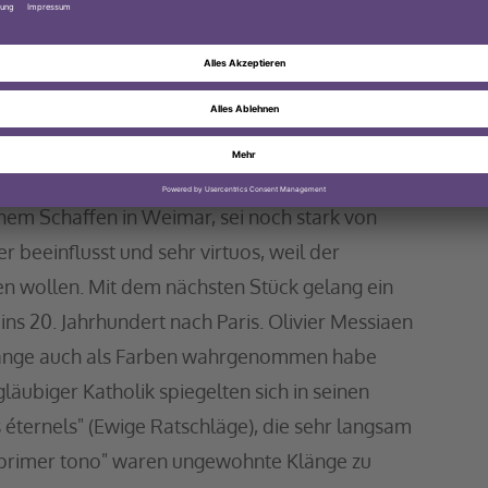
ster nur teilweise zu ziehen, um nur Obertöne
er“–Orgel in dieser Kirche nicht möglich.
 Bachs „Präludium und Fuge in D–Dur“, BWV
ür Medeks „Gebrochene Flügel“ die „Sonate Nr .
holdy spielen. Das Stück habe der zu Papier
it nicht gefragt war.
em Schaffen in Weimar, sei noch stark von
r beeinflusst und sehr virtuos, weil der
n wollen. Mit dem nächsten Stück gelang ein
ins 20. Jahrhundert nach Paris. Olivier Messiaen
Klänge auch als Farben wahrgenommen habe
läubiger Katholik spiegelten sich in seinen
 éternels" (Ewige Ratschläge), die sehr langsam
el primer tono" waren ungewohnte Klänge zu