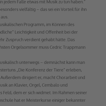
 in jedem Falle etwas mit Musik zu tun haben.“
sonders vielfältig – das sei ein Vorteil für ihn
aus.
musikalischen Programm, im Können des
ndliche“ Leichtigkeit und Offenheit bei der
hr Zuspruch verdient gehabt hätte. Das
nächsten Orgelsommer muss Cedric Trappmann
nmusikalisch unterwegs – demnächst kann man
Ostertuns „Die Konferenz der Tiere“ erleben,
 Außerdem dirigiert er, macht Chorarbeit und
sik an Klavier, Orgel, Cembalo und
es Feld, dem er sich widmet. Im Rahmen seiner
chule hat er Meisterkurse einiger bekannter