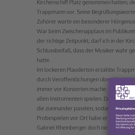
Kirchenschiff Platz genommen hatten, d
Trappmann vor. Seine Begrüßungsworte s
Zuhörer warte ein besonderer Hörgenus
War beim Zwischenapplaus im Publikum n
der richtige Zeitpunkt, darf ich in der 
Schlussbeifall, dass der Musiker wahr 
hatte.
Im lockeren Plauderton erzählte Trappma
durch Veröffentlichungen über die „Ham
immer vor Konzerten mache. Denn nicht al
allen Instrumenten spielen. Danach hab
die zueinander passten, sodass man sie 
Probespielen vor Ort habe er dann festge
Gabriel Rheinberger doch nicht so klinge