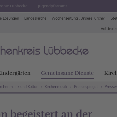
konie Lübbecke
Jugendpfarramt
e Losungen
Landeskirche
Wochenzeitung „Unsere Kirche“
Ste
Volltext
chenkreis Lübbecke
indergärten
Gemeinsame Dienste
Kirc
irchenmusik und Kultur
Kirchenmusik
Pressespiegel
Presse
 begeistert an der