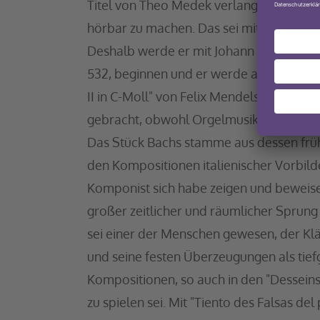
Titel von Theo Medek verlange, die Regi
hörbar zu machen. Das sei mit der „Hamm
Deshalb werde er mit Johann Sebastian
532, beginnen und er werde als Ersatz f
II in C-Moll" von Felix Mendelssohn-Bart
gebracht, obwohl Orgelmusik zu seiner Ze
Das Stück Bachs stamme aus dessen früh
den Kompositionen italienischer Vorbilde
Komponist sich habe zeigen und beweise
großer zeitlicher und räumlicher Sprung 
sei einer der Menschen gewesen, der 
und seine festen Überzeugungen als tiefg
Kompositionen, so auch in den "Desseins
zu spielen sei. Mit "Tiento des Falsas d