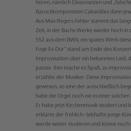
hören, nämlich Dissonanzen und „falsch
Barockkomponisten Cabanilles dann jew
Aus Max Regers Fehler stammt das langs
Zeit, in der Bachs Werke wieder hoch i
552 aus dem BWV, ein spätes Werk dies
Fuge Es-Dur“ stand am Ende des Konzert
Improvisation über ein bekanntes Lied, 
passte. Ihm mache es Spaß, zu improvis
erzählte der Musiker. Diese Improvisati
gewesen, so eine der ausschließlich be
habe die Orgel noch nie in einer solche
Er habe jetzt Kirchenmusik studiert und 
erklärte der fröhlich–lebhafte junge Kün
werde weiter studieren und könne noch n