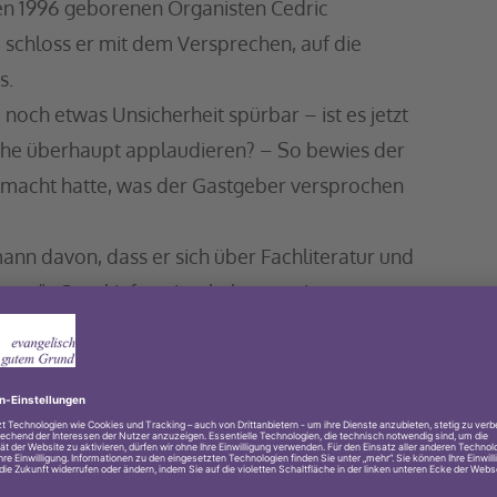
en 1996 geborenen Organisten Cedric
chloss er mit dem Versprechen, auf die
s.
och etwas Unsicherheit spürbar – ist es jetzt
Kirche überhaupt applaudieren? – So bewies der
gemacht hatte, was der Gastgeber versprochen
nn davon, dass er sich über Fachliteratur und
mer“–Orgel informiert habe, so wie er es
le Stücke der Orgelliteratur liessen sich auf
e er Kompositionen für das Konzert ausgewählt,
hintereinander spielen könne. Beim
stellt, dass das geplante Stück von Josef
n würde, wie er sich das vorgestellt habe. Der