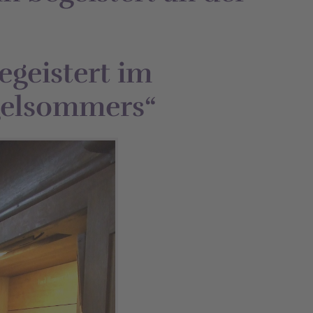
egeistert im
gelsommers“