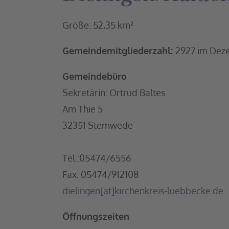
Größe: 52,35 km²
Gemeindemitgliederzahl:
2927 im Dez
Gemeindebüro
Sekretärin: Ortrud Baltes
Am Thie 5
32351 Stemwede
Tel.:05474/6556
Fax: 05474/912108
dielingen[at]kirchenkreis-luebbecke.de
Öffnungszeiten