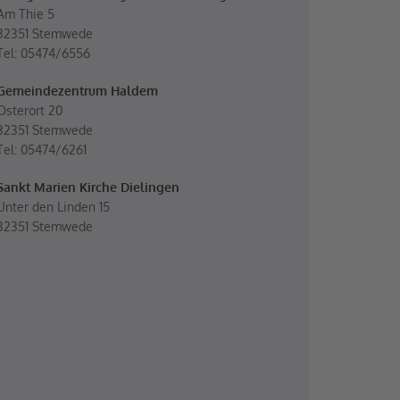
Am Thie 5
32351 Stemwede
Tel: 05474/6556
Gemeindezentrum Haldem
Osterort 20
32351 Stemwede
Tel: 05474/6261
Sankt Marien Kirche Dielingen
Unter den Linden 15
32351 Stemwede