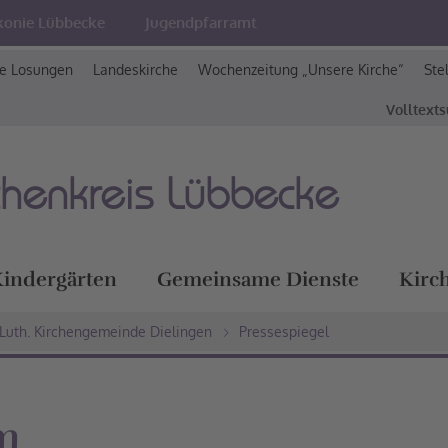
konie Lübbecke
Jugendpfarramt
e Losungen
Landeskirche
Wochenzeitung „Unsere Kirche“
Ste
Volltext
chenkreis Lübbecke
indergärten
Gemeinsame Dienste
Kirc
-Luth. Kirchengemeinde Dielingen
Pressespiegel
m