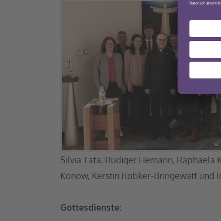
Silvia Tata, Rüdiger Hemann, Raphaela K
Konow, Kerstin Röbker-Bringewatt und In
Gottesdienste: