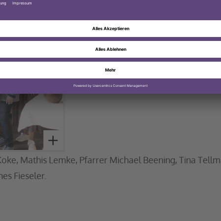
oke, Mathis Lemke, Pfarrer Michael Beening, Tina Tellm
es Fieseler.