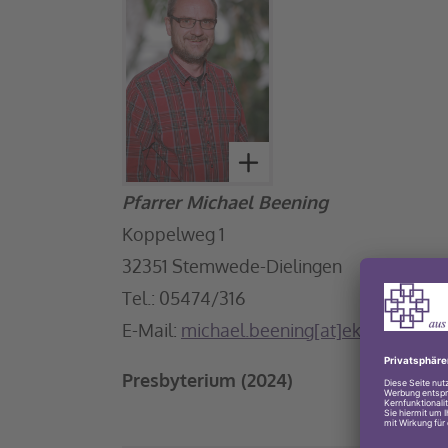
Pfarrer Michael Beening
Koppelweg 1
32351 Stemwede-Dielingen
Tel.: 05474/316
E-Mail:
michael.beening[at]ekvw.de
Presbyterium (2024)