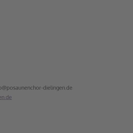
fo@posaunenchor-dielingen.de
en.de