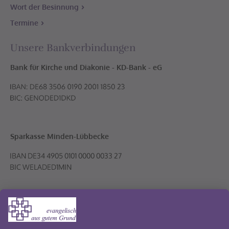
Wort der Besinnung
Termine
Unsere Bankverbindungen
Bank für Kirche und Diakonie - KD-Bank - eG
Sparkasse Minden-Lübbecke
Volksbank PLUS eG