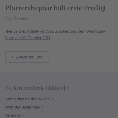
Am Boomkamp 20
Pfarrerehepaar hält erste Predigt
32369 Rahden
Tel: 05771 - 60634
Anja Schubert
Hier geht es Artikel von Anja Schubert aus dem Westfalen-
Blatt vom 13. Oktober 2021
Zurück zur Liste
Ev. Kirchenkreis Lübbecke
Gottesdienste der Woche
Wort der Besinnung
Termine