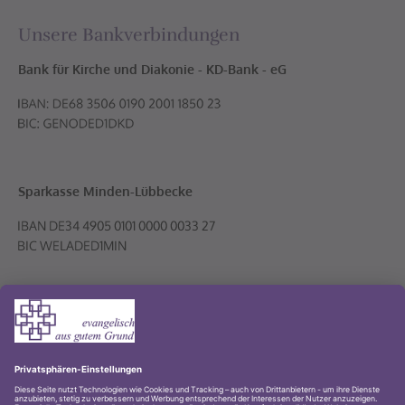
Unsere Bankverbindungen
Bank für Kirche und Diakonie - KD-Bank - eG
Sparkasse Minden-Lübbecke
Volksbank PLUS eG