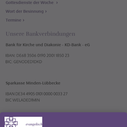
Gottesdienste der Woche
Wort der Besinnung
Termine
Unsere Bankverbindungen
Bank für Kirche und Diakonie - KD-Bank - eG
Sparkasse Minden-Lübbecke
Volksbank PLUS eG