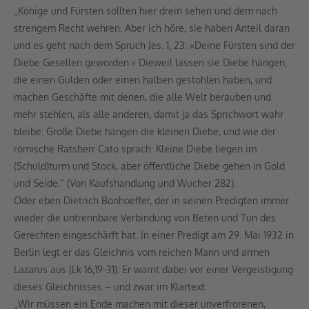
„Könige und Fürsten sollten hier drein sehen und dem nach
strengem Recht wehren. Aber ich höre, sie haben Anteil daran
und es geht nach dem Spruch Jes. 1, 23: »Deine Fürsten sind der
Diebe Gesellen geworden.« Dieweil lassen sie Diebe hängen,
die einen Gulden oder einen halben gestohlen haben, und
machen Geschäfte mit denen, die alle Welt berauben und
mehr stehlen, als alle anderen, damit ja das Sprichwort wahr
bleibe: Große Diebe hängen die kleinen Diebe, und wie der
römische Ratsherr Cato sprach: Kleine Diebe liegen im
(Schuld)turm und Stock, aber öffentliche Diebe gehen in Gold
und Seide.“ (Von Kaufshandlung und Wucher 282).
Oder eben Dietrich Bonhoeffer, der in seinen Predigten immer
wieder die untrennbare Verbindung von Beten und Tun des
Gerechten eingeschärft hat. In einer Predigt am 29. Mai 1932 in
Berlin legt er das Gleichnis vom reichen Mann und armen
Lazarus aus (Lk 16,19-31). Er warnt dabei vor einer Vergeistigung
dieses Gleichnisses – und zwar im Klartext:
„Wir müssen ein Ende machen mit dieser unverfrorenen,