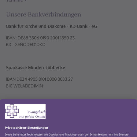
Unsere Bankverbindungen
Bank für Kirche und Diakonie - KD-Bank - eG
Sparkasse Minden-Lübbecke
Volksbank PLUS eG