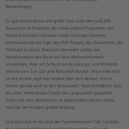
Bemerkungen.
Es gab etliche kleine und große Fans unter den rund 280
Besuchern im Publikum, die schon andere Programme von
Kallauch kannten und seine Lieder mitsingen konnten.
Interessant war die Figur des Rolf Rüdiger, des Bösewichts, der
Willibald zu bösen Streichen überreden wollte, wie
beispielsweise den Baum auf dem Weihnachtsmarkt
anzuzünden. Aber am Schluss wurde alles gut, und Willibald
bereute sein Tun. Die gute Botschaft lautete: "Jesus liebt dich,
so wie du bist, egal was andere über dich denken. Und er
kommt gerade auch zu den Schwachen." Auch Schildkröte Susi,
die unter ihrem dicken Panzer die Langsamkeit gepachtet
hatte und, sehr ökonomisch, in abgehackten Sätzen redete,
fand bei den Kindern großen Anklang.
Und dann gab es da noch den Feuerwehrmann Tobi Tatütata,
der seinen Auftritt bereits vor der Show hatte, als er die