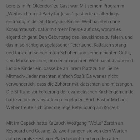
bereits in Pr. Oldendorf zu Gast war. Mit seinem Programm
„Weihnachten ist Party für Jesus“ gastierte er allerdings
erstmalig in der St.-Dionysius-Kirche. Weihnachten ohne
Konsumrausch, dafür mit mehr Freude auf das, worum es
eigentlich geht. Den Geburtstag des Jesuskindes zu feiern, und
das in so richtig ausgelassener Feierlaune. Kallauch sprang
und tanzte in seinen roten Schuhen und seinem bunten Outfit,
sein Markenzeichen, um den imaginären Weihnachtsbaum und
lud die Kinder ein, dasselbe an ihrem Platz zu tun. Seine
Mitmach-Lieder machten einfach Spaß. Da war es nicht
verwunderlich, dass die Zuhörer mit klatschten und mitsangen.
Die Stiftung zur Förderung der evangelischen Kirchengemeinde
hatte zu der Veranstaltung eingeladen. Auch Pastor Michael
Weber freute sich über die rege Beteiligung am Konzert.
Mit im Gepäck hatte Kallauch Wolfgang "Wolle" Zerbin an
Keyboard und Gesang. Zu zweit sangen sie von dem Warten
auf das große Fest, von Plätzchenduft und von den alten