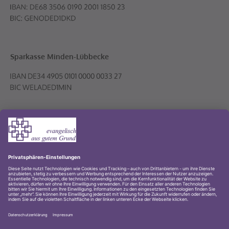
Sparkasse Minden-Lübbecke
Volksbank PLUS eG
© 2001-2026 Evangelischer Kirchenkreis Lübbecke