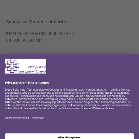
Sparkasse Minden-Lübbecke
Volksbank PLUS eG
© 2001-2026 Evangelischer Kirchenkreis Lübbecke
Impressum
Datenschutz