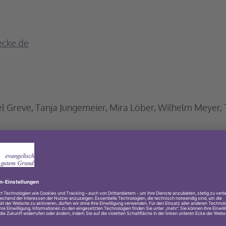
ecke.de
l Greve, Tanja Jungemeier, Mira Löber, Wilhelm Meyer,