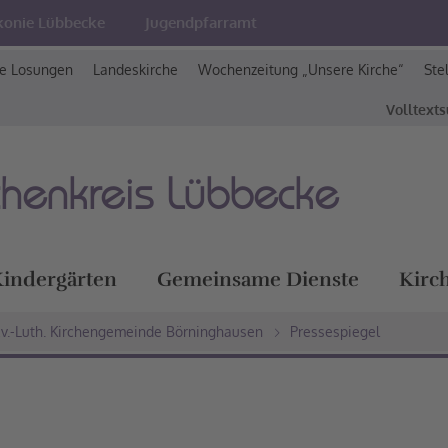
konie Lübbecke
Jugendpfarramt
e Losungen
Landeskirche
Wochenzeitung „Unsere Kirche“
Ste
Volltext
chenkreis Lübbecke
indergärten
Gemeinsame Dienste
Kirc
v.-Luth. Kirchengemeinde Börninghausen
Pressespiegel