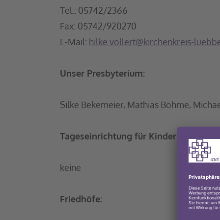
Tel.: 05742/2366
Fax: 05742/920270
E-Mail:
hilke.vollert@kirchenkreis-luebb
Unser Presbyterium:
Silke Bekemeier, Mathias Böhme, Michae
Tageseinrichtung für Kinder:
keine
Friedhöfe: