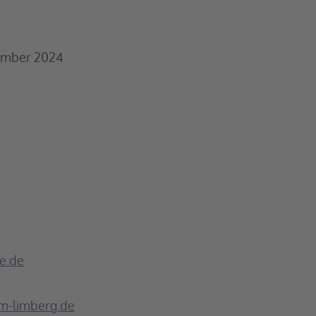
ember 2024
e.de
m-limberg.de