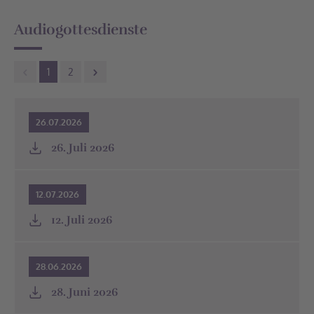
32312 Lübbecke
Audiogottesdienste
Tel: 05741 - 7531
Thomas Gemeindehaus
1
2
Alsweder Straße 38
32312 Lübbecke
Friedhof
26.07.2026
Am Friedhof
26. Juli 2026
32312 Lübbecke
Andreas Gemeindehaus
12.07.2026
Am Markt 23
32312 Lübbecke
12. Juli 2026
Ev. Kirche St. Andreas
Am Markt 22
28.06.2026
32312 Lübbecke
28. Juni 2026