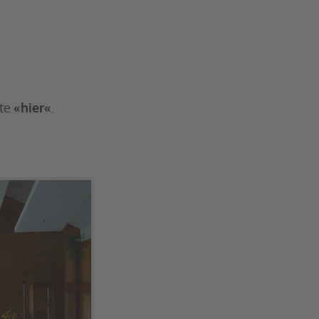
tte
«hier«
.