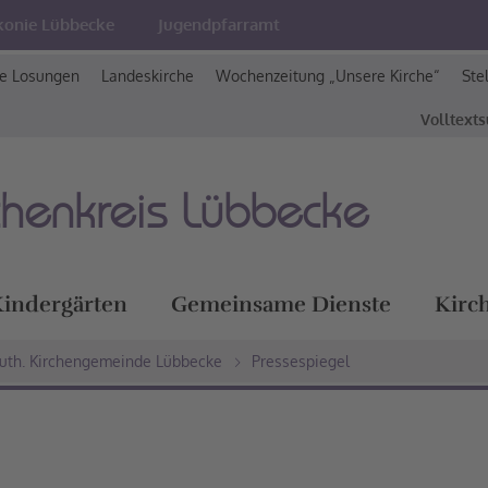
konie Lübbecke
Jugendpfarramt
e Losungen
Landeskirche
Wochenzeitung „Unsere Kirche“
Ste
Volltext
chenkreis Lübbecke
indergärten
Gemeinsame Dienste
Kirc
Luth. Kirchengemeinde Lübbecke
Pressespiegel