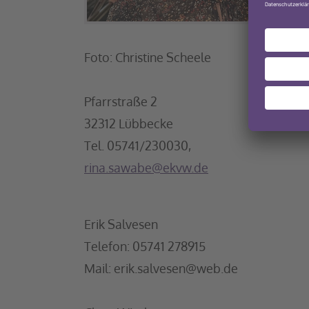
Foto: Christine Scheele
Pfarrstraße 2
32312 Lübbecke
Tel. 05741/230030,
rina.sawabe@ekvw.de
Erik Salvesen
Telefon: 05741 278915
Mail: erik.salvesen@web.de