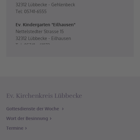
32312 Lübbecke - Gehlenbeck
Tel: 05741-6555
Ev. Kindergarten "Eilhausen"
Nettelstedter Strasse 15
32312 Lübbecke - Eilhausen
Tel: 05741 - 61072
Ev. Kirche St. Nikolaus
Mühlenstraße 5
32312 Lübbecke-Gehlenbeck
Friedhof
Mühlenstraße
Ev. Kirchenkreis Lübbecke
32312 Lübbecke-Gehlenbeck
Gottesdienste der Woche
Gemeindehaus
Wort der Besinnung
Mühlenstraße 5
32312 Lübbecke-Gehlenbeck
Termine