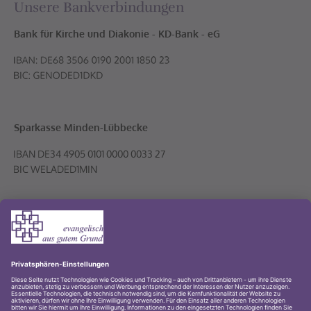
Unsere Bankverbindungen
Bank für Kirche und Diakonie - KD-Bank - eG
Sparkasse Minden-Lübbecke
Volksbank PLUS eG