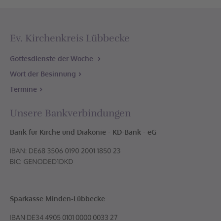
32312 Lübbecke-Gehlenbeck
Friedhof
Mühlenstraße
Ev. Kirchenkreis Lübbecke
32312 Lübbecke-Gehlenbeck
Gottesdienste der Woche
Gemeindehaus
Wort der Besinnung
Mühlenstraße 5
32312 Lübbecke-Gehlenbeck
Termine
Unsere Bankverbindungen
Bank für Kirche und Diakonie - KD-Bank - eG
Sparkasse Minden-Lübbecke