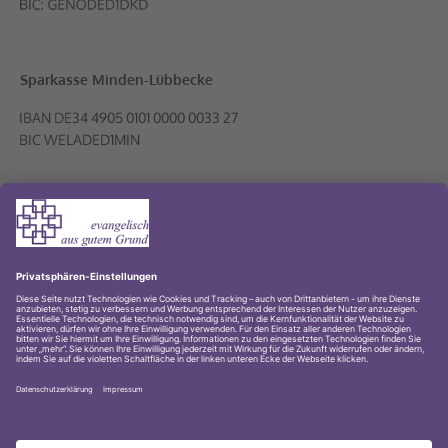
Sparkasse Minden-Lübbecke
Volksbank PLUS eG
© 2001-2026 Evangelischer Kirchenkreis Lübbecke
Impressum