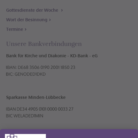
Gottesdienste der Woche
Wort der Besinnung
Termine
Unsere Bankverbindungen
Bank für Kirche und Diakonie - KD-Bank - eG
Sparkasse Minden-Lübbecke