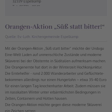
32339 Espelkamp
Tel: 05772 - 8948
Ev. Kindergarten "Hand in Hand"
Brandenburger Ring 16a
Orangen-Aktion „Süß statt bitter!“
32339 Espelkamp
Tel: 05772 - 4211
Quelle: Ev.-Luth. Kirchengemeinde Espelkamp
Evang. Martins-Kirchengemeinde Espelkamp
Mit der Orangen-Aktion „Süß statt bitter“ möchte der Undugu
Isenstedter Str. 100
Eine-Welt Laden auf unmenschliche Zustände und moderne
32339 Espelkamp
Tel: 05772/4415
Sklaverei bei der Obsternte in Süditalien aufmerksam machen.
Die Orangenernte hat dort in der Winterzeit Hochkonjunktur.
Thomaskirche
Die Erntehelfer - rund 2.000 Wanderarbeiter und Geflüchtete-
bekommen allerdings nur einen Hungerlohn – etwa 35-40 Euro
für einen langen Tag knochenharter Arbeit. Zudem müssen sie
im nasskalten Winter unter erbärmlichsten Bedingungen in
Zelten, Containern und Hütten hausen.
Die Orangen-Aktion möchte gegen diese moderne Sklaverei
ein Zeichen setzen: